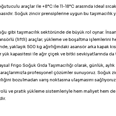
ğutuculu araçlar ile +8°C ile 11-18°C arasında ideal sıcak
masıdır. Soğuk zincir prensiplerine uygun bu taşımacılık 
u gibi taşımacılık sektöründe de büyük rol oynar. İnsan 
sansörlü (liftli) araçlar; yükleme ve boşaltma işlemleri
inde, yaklaşık 500 kg ağırlığındaki asansör arka kapak kısm
 yük kapasitesi ile ağır çiçek ve bitki sevkiyatlarında da t
sal Frigo Soğuk Gıda Taşımacılığı olarak, günlük, aylık v
raçlarımızla profesyonel çözümler sunuyoruz. Soğuk zin
zeliğini bozulmadan varış noktasına ulaşmasını sağlıyoruz
rolü ve pratik yükleme sistemleriyle hem maliyet hem de
dir.