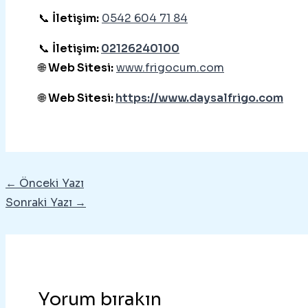
📞
İletişim:
0542 604 71 84
📞
İletişim:
02126240100
🌐
Web Sitesi:
www.frigocum.com
🌐
Web Sitesi:
https://www.daysalfrigo.com
←
Önceki Yazı
Sonraki Yazı
→
Yorum bırakın