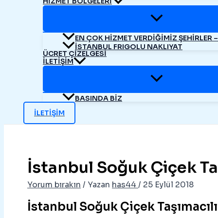
HIZMET BÖLGELERI
EN ÇOK HIZMET VERDIĞIMIZ ŞEHIRLER 
İSTANBUL FRIGOLU NAKLIYAT
ÜCRET ÇIZELGESI
İLETIŞIM
BASINDA BIZ
İLETIŞIM
İstanbul Soğuk Çiçek T
Yorum bırakın
/ Yazan
has44
/
25 Eylül 2018
İstanbul Soğuk Çiçek Taşımacılı