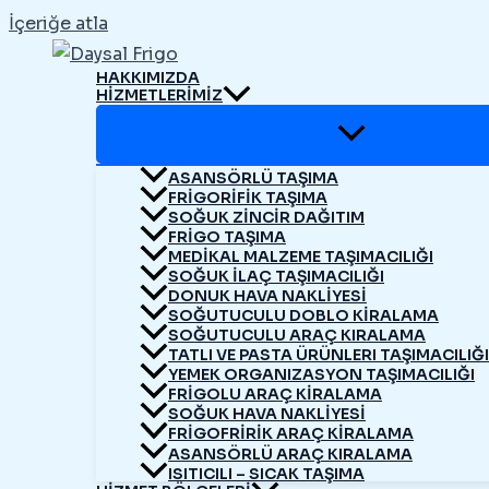
İçeriğe atla
HAKKIMIZDA
HIZMETLERIMIZ
ASANSÖRLÜ TAŞIMA
FRIGORIFIK TAŞIMA
SOĞUK ZINCIR DAĞITIM
FRİGO TAŞIMA
MEDIKAL MALZEME TAŞIMACILIĞI
SOĞUK İLAÇ TAŞIMACILIĞI
DONUK HAVA NAKLIYESI
SOĞUTUCULU DOBLO KİRALAMA
SOĞUTUCULU ARAÇ KIRALAMA
TATLI VE PASTA ÜRÜNLERI TAŞIMACILIĞI
YEMEK ORGANIZASYON TAŞIMACILIĞI
FRİGOLU ARAÇ KİRALAMA
SOĞUK HAVA NAKLİYESİ
FRİGOFRİRİK ARAÇ KİRALAMA
ASANSÖRLÜ ARAÇ KIRALAMA
ISITICILI – SICAK TAŞIMA