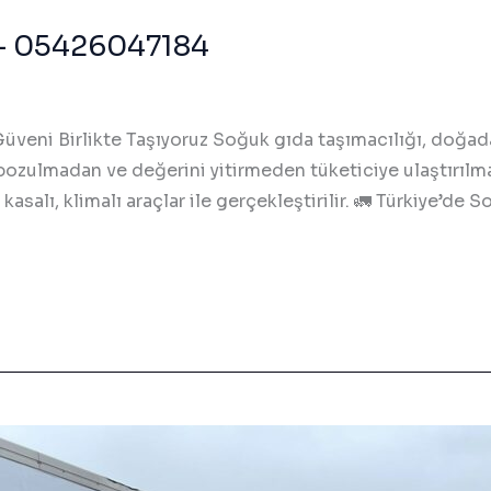
 – 05426047184
Güveni Birlikte Taşıyoruz Soğuk gıda taşımacılığı, doğada
bozulmadan ve değerini yitirmeden tüketiciye ulaştırılmas
 kasalı, klimalı araçlar ile gerçekleştirilir. 🚛 Türkiye’d