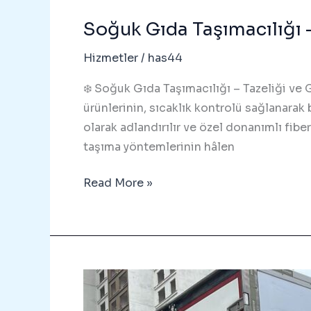
Soğuk Gıda Taşımacılığı
Hizmetler
/
has44
❄️ Soğuk Gıda Taşımacılığı – Tazeliği ve 
ürünlerinin, sıcaklık kontrolü sağlanarak 
olarak adlandırılır ve özel donanımlı fiber
taşıma yöntemlerinin hâlen
Soğuk
Read More »
Gıda
Taşımacılığı
–
05426047184