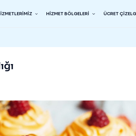
IZMETLERIMIZ
HIZMET BÖLGELERI
ÜCRET ÇIZELG
ığı