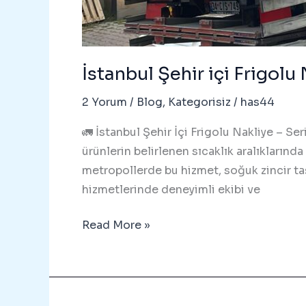
İstanbul Şehir içi Frigol
2 Yorum
/
Blog
,
Kategorisiz
/
has44
🚛 İstanbul Şehir İçi Frigolu Nakliye – S
ürünlerin belirlenen sıcaklık aralıklarında
metropollerde bu hizmet, soğuk zincir taşı
hizmetlerinde deneyimli ekibi ve
İstanbul
Read More »
Şehir
içi
Frigolu
Nakliye