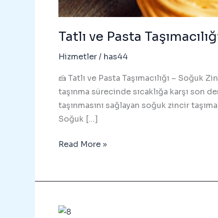
Tatlı ve Pasta Taşımacıl
Hizmetler
/
has44
🍰 Tatlı ve Pasta Taşımacılığı – Soğuk Zin
taşınma sürecinde sıcaklığa karşı son der
taşınmasını sağlayan soğuk zincir taşımac
Soğuk […]
Tatlı
Read More »
ve
Pasta
Taşımacılığı
–
05426047184