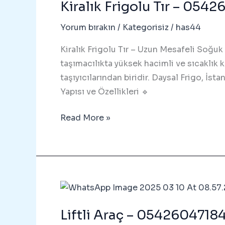
Kiralık Frigolu Tır – 054
Yorum bırakın
/
Kategorisiz
/
has44
Kiralık Frigolu Tır – Uzun Mesafeli Soğuk 
taşımacılıkta yüksek hacimli ve sıcaklık 
taşıyıcılarından biridir. Daysal Frigo, İst
Yapısı ve Özellikleri 🔹
Kiralık
Read More »
Frigolu
Tır
–
05426047184
Liftli Araç – 054260471