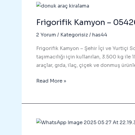
–
05426047184
Frigorifik Kamyon – 054
2 Yorum
/
Kategorisiz
/
has44
Frigorifik Kamyon – Şehir İçi ve Yurtiçi S
taşımacılığı için kullanılan, 3.500 kg ile
araçlar, gıda, ilaç, çiçek ve donmuş ürünl
Frigorifik
Read More »
Kamyon
–
05426047184