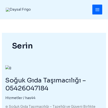
İçeriğe
atla
Serin
Soğuk Gıda Taşımacılığı –
05426047184
Hizmetler
/
has44
❄️ Soğuk Gıda Taşımacılığı – Tazeliği ve Güveni Birlikte