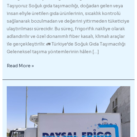
Taşıyoruz Soğuk gıda taşımacılığı, doğadan gelen veya
insan eliyle üretilen gıda ürünlerinin, sıcaklık kontrolü
sağlanarak bozulmadan ve değerini yitirmeden tüketiciye
ulaştırılması sürecidir. Bu süreç, frigorifik nakliye olarak
adlandırılır ve özel donanımlı fiber kasalı, klimalı araçlar
ile gerçekleştirilir. 🚛 Türkiye’de Soğuk Gıda Taşımacılığı
Geleneksel taşıma yöntemlerinin hâlen […]
Soğuk
Read More »
Gıda
Taşımacılığı
–
05426047184