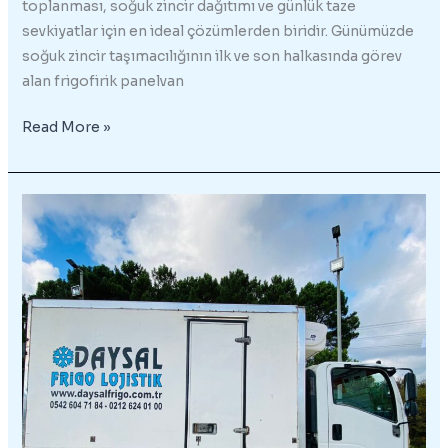
toplanması, soğuk zincir dağıtımı ve günlük taze
sevkiyatlar için en ideal çözümlerden biridir. Günümüzde
soğuk zincir taşımacılığının ilk ve son halkasında görev
alan frigofirik panelvan
Frigorifik
Read More »
Panelvan
–
05426047184
–
02126240100