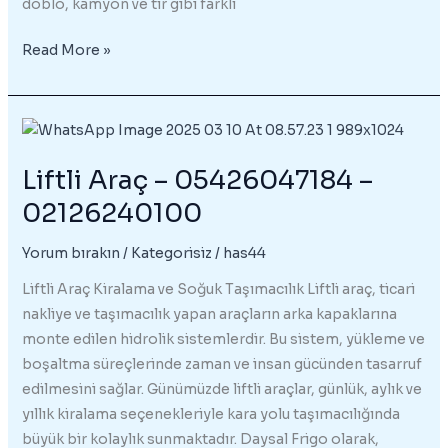
doblo, kamyon ve tır gibi farklı
Frigorifik
Read More »
Araçlar
–
05426047184
Liftli Araç – 05426047184 –
02126240100
Yorum bırakın
/
Kategorisiz
/
has44
Liftli Araç Kiralama ve Soğuk Taşımacılık Liftli araç, ticari
nakliye ve taşımacılık yapan araçların arka kapaklarına
monte edilen hidrolik sistemlerdir. Bu sistem, yükleme ve
boşaltma süreçlerinde zaman ve insan gücünden tasarruf
edilmesini sağlar. Günümüzde liftli araçlar, günlük, aylık ve
yıllık kiralama seçenekleriyle kara yolu taşımacılığında
büyük bir kolaylık sunmaktadır. Daysal Frigo olarak,