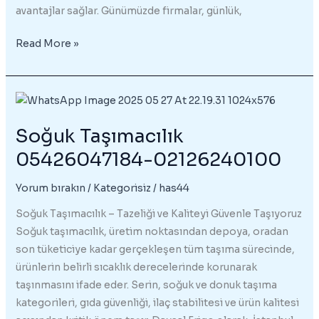
avantajlar sağlar. Günümüzde firmalar, günlük,
Frigolu
Read More »
Araç
Kiralama
05426047184-
02126240100
Soğuk Taşımacılık
05426047184-02126240100
Yorum bırakın
/
Kategorisiz
/
has44
Soğuk Taşımacılık – Tazeliği ve Kaliteyi Güvenle Taşıyoruz
Soğuk taşımacılık, üretim noktasından depoya, oradan
son tüketiciye kadar gerçekleşen tüm taşıma sürecinde,
ürünlerin belirli sıcaklık derecelerinde korunarak
taşınmasını ifade eder. Serin, soğuk ve donuk taşıma
kategorileri, gıda güvenliği, ilaç stabilitesi ve ürün kalitesi