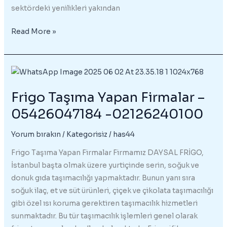
sektördeki yenilikleri yakından
Liftli
Read More »
Araç
–
05426047184
–
Frigo Taşıma Yapan Firmalar –
02126240100
05426047184 -02126240100
Yorum bırakın
/
Kategorisiz
/
has44
Frigo Taşıma Yapan Firmalar Firmamız DAYSAL FRİGO,
İstanbul başta olmak üzere yurtiçinde serin, soğuk ve
donuk gıda taşımacılığı yapmaktadır. Bunun yanı sıra
soğuk ilaç, et ve süt ürünleri, çiçek ve çikolata taşımacılığı
gibi özel ısı koruma gerektiren taşımacılık hizmetleri
sunmaktadır. Bu tür taşımacılık işlemleri genel olarak