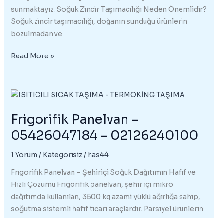
sunmaktayız. Soğuk Zincir Taşımacılığı Neden Önemlidir?
Soğuk zincir taşımacılığı, doğanın sunduğu ürünlerin
bozulmadan ve
İstanbul
Read More »
Soğuk
Zincir
Taşımacılığı
Yapan
Frigorifik Panelvan –
Firmalar
–
05426047184 – 02126240100
05426047184
1 Yorum
/
Kategorisiz
/
has44
Frigorifik Panelvan – Şehiriçi Soğuk Dağıtımın Hafif ve
Hızlı Çözümü Frigorifik panelvan, şehir içi mikro
dağıtımda kullanılan, 3500 kg azami yüklü ağırlığa sahip,
soğutma sistemli hafif ticari araçlardır. Parsiyel ürünlerin