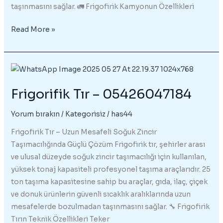
taşınmasını sağlar. 🚛 Frigofirik Kamyonun Özellikleri
Frigorifik
Read More »
Kamyon
–
05426047184
Frigorifik Tır – 05426047184
Yorum bırakın
/
Kategorisiz
/
has44
Frigofirik Tır – Uzun Mesafeli Soğuk Zincir
Taşımacılığında Güçlü Çözüm Frigofirik tır, şehirler arası
ve ulusal düzeyde soğuk zincir taşımacılığı için kullanılan,
yüksek tonaj kapasiteli profesyonel taşıma araçlarıdır. 25
ton taşıma kapasitesine sahip bu araçlar, gıda, ilaç, çiçek
ve donuk ürünlerin güvenli sıcaklık aralıklarında uzun
mesafelerde bozulmadan taşınmasını sağlar. 🔧 Frigofirik
Tırın Teknik Özellikleri Teker