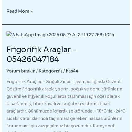
Frigorifik
Read More »
Tır
–
05426047184
Frigorifik Araçlar –
05426047184
Yorum bırakın
/
Kategorisiz
/
has44
Frigorifik Araçlar – Soğuk Zincir Taşımacılığında Güvenli
Çözüm Frigorifik araçlar, serin, soğuk ve donuk ürünlerin
güvenli ve hijyenik koşullarda taşınması için özel olarak
tasarlanmış, fiber kasalı ve soğutma sistemli ticari
araçlardır. Günümüzde lojistik sektöründe, +18°C ile -24°C
sıcaklık aralıklarında taşınması gereken hassas ürünlerin
korunması için vazgeçilmez bir çözümdür. Kamyonet,