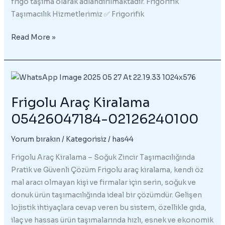
frigo taşıma olarak adlandırılmaktadır. Frigorifik
Taşımacılık Hizmetlerimiz ✅ Frigorifik
Frigo
Read More »
Taşıma
Yapan
Firmalar
–
Frigolu Araç Kiralama
05426047184
-02126240100
05426047184-02126240100
Yorum bırakın
/
Kategorisiz
/
has44
Frigolu Araç Kiralama – Soğuk Zincir Taşımacılığında
Pratik ve Güvenli Çözüm Frigolu araç kiralama, kendi öz
mal aracı olmayan kişi ve firmalar için serin, soğuk ve
donuk ürün taşımacılığında ideal bir çözümdür. Gelişen
lojistik ihtiyaçlara cevap veren bu sistem, özellikle gıda,
ilaç ve hassas ürün taşımalarında hızlı, esnek ve ekonomik