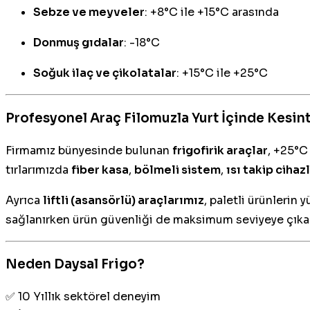
Sebze ve meyveler
: +8°C ile +15°C arasında
Donmuş gıdalar
: -18°C
Soğuk ilaç ve çikolatalar
: +15°C ile +25°C
Profesyonel Araç Filomuzla Yurt İçinde Kesinti
Firmamız bünyesinde bulunan
frigofirik araçlar
, +25°C
tırlarımızda
fiber kasa
,
bölmeli sistem
,
ısı takip cihaz
Ayrıca
liftli (asansörlü) araçlarımız
, paletli ürünlerin
sağlanırken ürün güvenliği de maksimum seviyeye çıkarı
Neden Daysal Frigo?
✅ 10 Yıllık sektörel deneyim