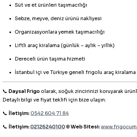
Süt ve et ürünleri taşımacılığı
Sebze, meyve, deniz ürünü nakliyesi
Organizasyonlara yemek taşımacılığı
Liftli araç kiralama (günlük – aylık – yıllık)
Dereceli ürün taşıma hizmeti
İstanbul içi ve Türkiye geneli frigolu araç kiralama
📞
Daysal Frigo
olarak, soğuk zincirinizi koruyarak ürünl
Detaylı bilgi ve fiyat teklifi için bize ulaşın:
📞
İletişim:
0542 604 71 84
📞
İletişim:
02126240100
🌐
Web Sitesi:
www.frigocum