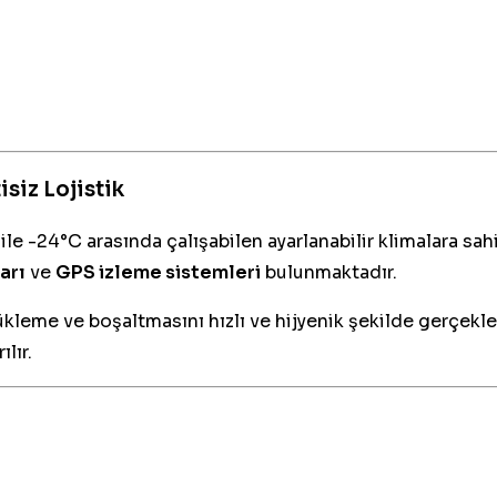
siz Lojistik
 ile -24°C arasında çalışabilen ayarlanabilir klimalara s
ları
ve
GPS izleme sistemleri
bulunmaktadır.
 yükleme ve boşaltmasını hızlı ve hijyenik şekilde gerçekl
lır.