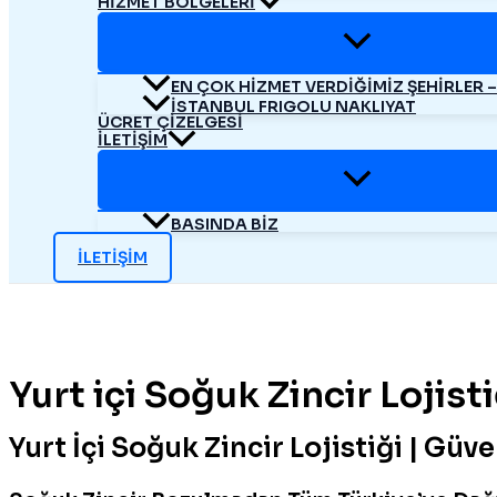
HIZMET BÖLGELERI
EN ÇOK HIZMET VERDIĞIMIZ ŞEHIRLER 
İSTANBUL FRIGOLU NAKLIYAT
ÜCRET ÇIZELGESI
İLETIŞIM
BASINDA BIZ
İLETIŞIM
Yurt içi Soğuk Zincir Lojis
Yurt İçi Soğuk Zincir Lojistiği | Güve