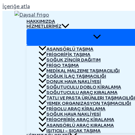
İçeriğe atla
HAKKIMIZDA
HIZMETLERIMIZ
ASANSÖRLÜ TAŞIMA
FRIGORIFIK TAŞIMA
SOĞUK ZINCIR DAĞITIM
FRİGO TAŞIMA
MEDIKAL MALZEME TAŞIMACILIĞI
SOĞUK İLAÇ TAŞIMACILIĞI
DONUK HAVA NAKLIYESI
SOĞUTUCULU DOBLO KİRALAMA
SOĞUTUCULU ARAÇ KIRALAMA
TATLI VE PASTA ÜRÜNLERI TAŞIMACILIĞI
YEMEK ORGANIZASYON TAŞIMACILIĞI
FRİGOLU ARAÇ KİRALAMA
SOĞUK HAVA NAKLİYESİ
FRİGOFRİRİK ARAÇ KİRALAMA
ASANSÖRLÜ ARAÇ KIRALAMA
ISITICILI – SICAK TAŞIMA