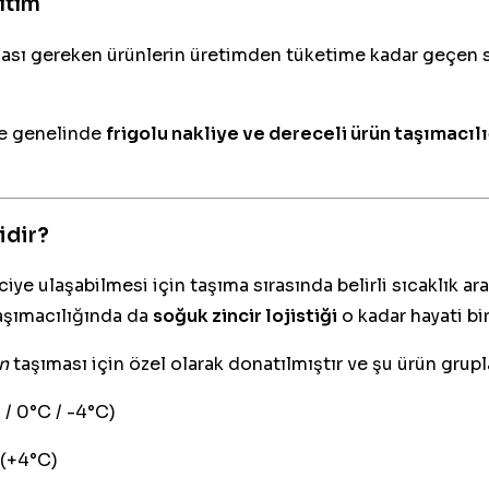
ıtım
ması gereken ürünlerin üretimden tüketime kadar geçen sü
iye genelinde
frigolu nakliye ve dereceli ürün taşımacılı
idir?
iye ulaşabilmesi için taşıma sırasında belirli sıcaklık ar
taşımacılığında da
soğuk zincir lojistiği
o kadar hayati bi
n
taşıması için özel olarak donatılmıştır ve şu ürün grupl
 / 0°C / -4°C)
ı (+4°C)