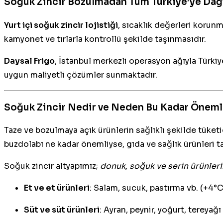
Soğuk Zincir Bozulmadan Tüm Türkiye’ye Dağ
Yurt içi soğuk zincir lojistiği
, sıcaklık değerleri korun
kamyonet ve tırlarla kontrollü şekilde taşınmasıdır.
Daysal Frigo
, İstanbul merkezli operasyon ağıyla Türk
uygun maliyetli çözümler sunmaktadır.
Soğuk Zincir Nedir ve Neden Bu Kadar Öneml
Taze ve bozulmaya açık ürünlerin sağlıklı şekilde tüketic
buzdolabı ne kadar önemliyse, gıda ve sağlık ürünleri 
Soğuk zincir altyapımız;
donuk, soğuk ve serin ürünleri
Et ve et ürünleri
: Salam, sucuk, pastırma vb. (+4°C
Süt ve süt ürünleri
: Ayran, peynir, yoğurt, tereyağ