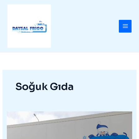
İçeriğe
atla
Soğuk Gıda