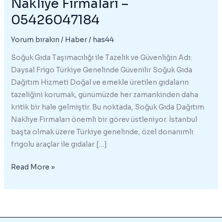
Nakliye Firmaları –
05426047184
Yorum bırakın
/
Haber
/
has44
Soğuk Gıda Taşımacılığı ile Tazelik ve Güvenliğin Adı:
Daysal Frigo Türkiye Genelinde Güvenilir Soğuk Gıda
Dağıtım Hizmeti Doğal ve emekle üretilen gıdaların
tazeliğini korumak, günümüzde her zamankinden daha
kritik bir hale gelmiştir. Bu noktada, Soğuk Gıda Dağıtım
Nakliye Firmaları önemli bir görev üstleniyor. İstanbul
başta olmak üzere Türkiye genelinde, özel donanımlı
frigolu araçlar ile gıdalar […]
Soğuk
Read More »
Gıda
Dağıtım
Nakliye Firmaları
–