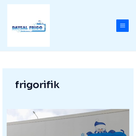
İçeriğe
atla
frigorifik