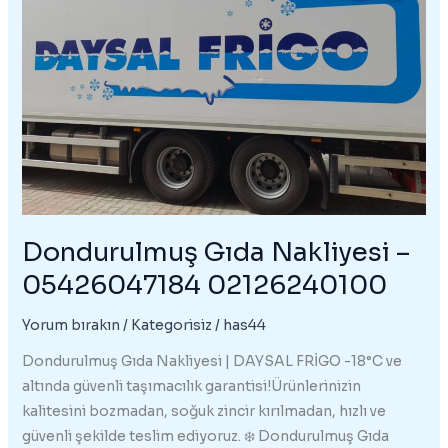
Dondurulmuş Gıda Nakliyesi –
05426047184 02126240100
Yorum bırakın
/
Kategorisiz
/
has44
Dondurulmuş Gıda Nakliyesi | DAYSAL FRİGO -18°C ve
altında güvenli taşımacılık garantisi!Ürünlerinizin
kalitesini bozmadan, soğuk zincir kırılmadan, hızlı ve
güvenli şekilde teslim ediyoruz. ❄️ Dondurulmuş Gıda