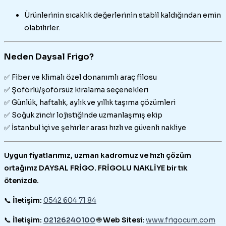
Ürünlerinin sıcaklık değerlerinin stabil kaldığından emin
olabilirler.
Neden Daysal Frigo?
✅ Fiber ve klimalı özel donanımlı araç filosu
✅ Şoförlü/şoförsüz kiralama seçenekleri
✅ Günlük, haftalık, aylık ve yıllık taşıma çözümleri
✅ Soğuk zincir lojistiğinde uzmanlaşmış ekip
✅ İstanbul içi ve şehirler arası hızlı ve güvenli nakliye
Uygun fiyatlarımız, uzman kadromuz ve hızlı çözüm
ortağınız DAYSAL FRİGO. FRİGOLU NAKLİYE bir tık
ötenizde.
📞
İletişim:
0542 604 71 84
📞
İletişim:
02126240100
🌐
Web Sitesi:
www.frigocum.com