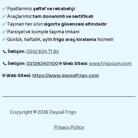
✅ Fiyatlarımız
şeffaf ve rekabetçi
✅ Araçlarımız
tam donanımlı ve sertifikalı
✅ Taşınan her ürün
sigorta güvencesi altındadır
✅ Parsiyel ve komple taşıma imkanı
✅ Günlük, haftalık, aylık
frigo araç kiralama
hizmeti
📞
İletişim:
0542 604 71 84
📞
İletişim:
02126240100
🌐
Web Sitesi:
www.frigocum.com
🌐
Web Sitesi:
https://www.daysalfrigo.com
Copyright © 2026 Daysal Frigo
Privacy Policy