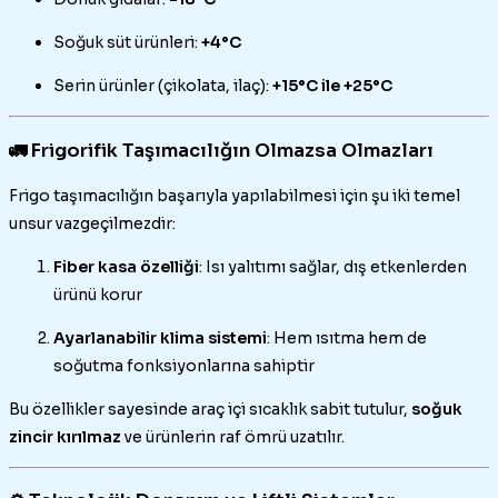
Soğuk süt ürünleri:
+4°C
Serin ürünler (çikolata, ilaç):
+15°C ile +25°C
🚛 Frigorifik Taşımacılığın Olmazsa Olmazları
Frigo taşımacılığın başarıyla yapılabilmesi için şu iki temel
unsur vazgeçilmezdir:
Fiber kasa özelliği
: Isı yalıtımı sağlar, dış etkenlerden
ürünü korur
Ayarlanabilir klima sistemi
: Hem ısıtma hem de
soğutma fonksiyonlarına sahiptir
Bu özellikler sayesinde araç içi sıcaklık sabit tutulur,
soğuk
zincir kırılmaz
ve ürünlerin raf ömrü uzatılır.