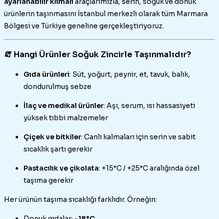
ayarlanabilir klimalı
araçlarımızla, serin, soğuk ve donuk
ürünlerin taşınmasını İstanbul merkezli olarak tüm Marmara
Bölgesi ve Türkiye geneline gerçekleştiriyoruz.
🧯 Hangi Ürünler Soğuk Zincirle Taşınmalıdır?
Gıda ürünleri
: Süt, yoğurt, peynir, et, tavuk, balık,
dondurulmuş sebze
İlaç ve medikal ürünler
: Aşı, serum, ısı hassasiyeti
yüksek tıbbi malzemeler
Çiçek ve bitkiler
: Canlı kalmaları için serin ve sabit
sıcaklık şartı gerekir
Pastacılık ve çikolata
: +15°C / +25°C aralığında özel
taşıma gerekir
Her ürünün taşıma sıcaklığı farklıdır. Örneğin:
Donuk gıdalar:
-18°C