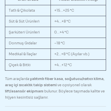
Tatlı & Çikolata
+15…+25 °C
Süt & Süt Ürünleri
+4…+8 °C
Şarküteri Ürünleri
0…+4 °C
Donmuş Gıdalar
–18 °C
Medikal & İlaçlar
+2…+8 °C (Aşılar vb.)
Çiçek & Bitki
+4…+12 °C
Tüm araçlarda
yalıtımlı fiber kasa
,
soğutucu/ısıtıcı klima
,
araç içi sıcaklık takip sistemi
ve opsiyonel olarak
lift/asansör ekipmanı
bulunur. Böylece taşımada kalite ve
hijyen kesintisiz sağlanır.