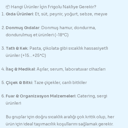
📦 Hangi Ürünler İçin Frigolu Nakliye Gerekir?
Gıda Ürünleri
: Et, süt, peynir, yoğurt, sebze, meyve
Donmuş Gıdalar
: Donmuş hamur, dondurma,
dondurulmuş et ürünleri (-18°C)
Tatlı & Kek
: Pasta, çikolata gibi sıcaklık hassasiyetli
ürünler (+15…+25°C)
İlaç & Medikal
: Aşılar, serum, laboratuvar cihazları
Çiçek & Bitki
: Taze çiçekler, canlı bitkiler
Fuar & Organizasyon Malzemeleri
: Catering, sergi
ürünleri
Bu gruplar için doğru sıcaklık aralığı çok kritik olup, her
ürün için ideal taşımacılık koşullarını sağlamak gerekir.