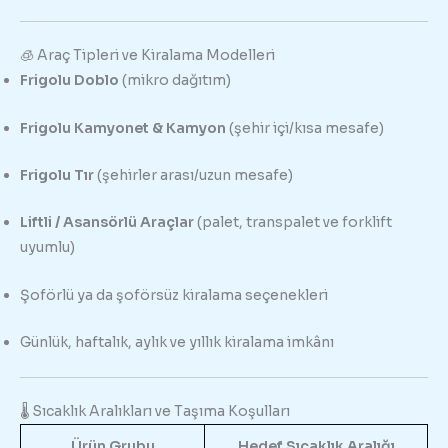
🧊 Araç Tipleri ve Kiralama Modelleri
Frigolu Doblo
(mikro dağıtım)
Frigolu Kamyonet & Kamyon
(şehir içi/kısa mesafe)
Frigolu Tır
(şehirler arası/uzun mesafe)
Liftli / Asansörlü Araçlar
(palet, transpalet ve forklift
uyumlu)
Şoförlü ya da şoförsüz kiralama seçenekleri
Günlük, haftalık, aylık ve yıllık kiralama imkânı
🌡️ Sıcaklık Aralıkları ve Taşıma Koşulları
Ürün Grubu
Hedef Sıcaklık Aralığı