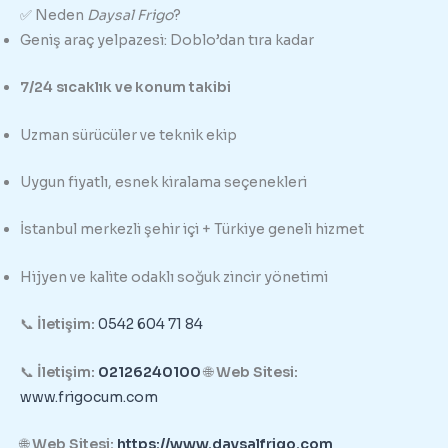
✅ Neden
Daysal Frigo
?
Geniş araç yelpazesi: Doblo’dan tıra kadar
7/24 sıcaklık ve konum takibi
Uzman sürücüler ve teknik ekip
Uygun fiyatlı, esnek kiralama seçenekleri
İstanbul merkezli şehir içi + Türkiye geneli hizmet
Hijyen ve kalite odaklı soğuk zincir yönetimi
📞
İletişim:
0542 604 71 84
📞
İletişim:
02126240100
🌐
Web Sitesi:
www.frigocum.com
🌐
Web Sitesi:
https://www.daysalfrigo.com