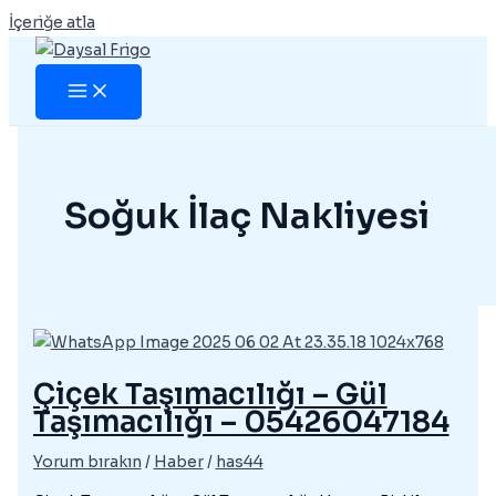
İçeriğe atla
Soğuk İlaç Nakliyesi
Çiçek Taşımacılığı – Gül
Taşımacılığı – 05426047184
Yorum bırakın
/
Haber
/
has44